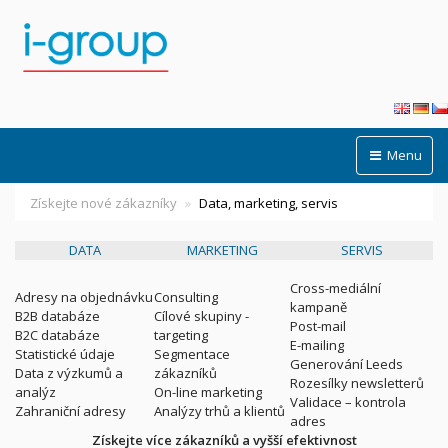
Menu
Získejte nové zákazníky
Data, marketing, servis
DATA
MARKETING
SERVIS
Cross-mediální
Adresy na objednávku
Consulting
kampaně
B2B databáze
Cílové skupiny -
Post-mail
B2C databáze
targeting
E-mailing
Statistické údaje
Segmentace
Generování Leeds
Data z výzkumů a
zákazníků
Rozesílky newsletterů
analýz
On-line marketing
Validace – kontrola
Zahraniční adresy
Analýzy trhů a klientů
adres
Získejte více zákazníků a vyšší efektivnost